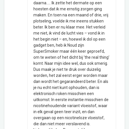
daarna….. Ik zette het dermate op een
hoesten dat ik me ernstig zorgen ging
maken. En toen na een maand of drie, vrij
plotseling, voelde ik me ineens stukken
beter. Ik ben er nu klaar mee. Het verleid
me niet, ik vind de lucht vies – vond ik in
het begin niet – en, hoewel ik dol op een
gadget ben, heb ik Noud zijn
SuperSmoker maar één keer geproefd,
om te weten of het dicht bij ’the real thing’
komt. Naar mijn idee wel, dus ook smerig.
Dus maak je niet te druk over duizelig
worden, het zal eerst erger worden maar
dan wordt het gegarandeerd beter. En als
je nu echt niet kunt ophouden, dan is
elektronisch roken misschien een
uitkomst. In eerste instantie misschien de
nicotinehoudende variant vloeistof, waar
in elk geval geen teer inzit, en dan
overgaan op een nicotineloze vloeistof,
die dan niet meer verslavend is.