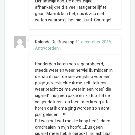
Lichamelijk dan. De geestelijke
afhankelijkheid is veel lastiger te lijf te
gaan. Maar ik kon het, dus ik zou niet
weten waarom jij het niet kunt. Courage!
Rolande De Bruyn
op
11 december 2015
Antwoorden
↓
Honderden keren heb ik geprobeerd,
steeds weer en weer herviel ik, midden in
de nacht naar de snelwegshop voor een
pakje ,al vervloekte ik me zelf, telkens
weer bracht ze me weer in een roes” die
sigaret”, nog één pakje en ik stop.Tot de
volgende keer….en toen toen kreeg ik te
horen dat ik oma ging worden zo’n acht
jaar geleden…..!!!!
Dit was het wat me die knop heeft doen
omdraaien in mijn hoofd….Dus geen
sigaret meer heb ik gerookt…nu acht jaar