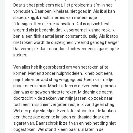
Daar zit het probleem niet. Het probleem zit ‘m in het
volhouden. Daar ben ik helaas niet goed in. Als ik al kan
slapen, krijg ik nachtmerries van metershoge
filtersigaretten die me aanvallen. Dat is op zich best
vreemd als je bedenkt dat ik voornamelijk shag rook. Ik
ben al een flink aantal jaren constant duizelig. Als ik stop
met roken wordt de duizeligheid vreemd genoeg heviger.
Dat verhelp ik dan maar door toch weer een sigaret op te
steken.
Van alles heb ik geprobeerd om van het roken af te
komen. Met en zonder hulpmiddelen. Ik heb ooit eens
mijn hele voorraad shag weggegooid. Geen kruimeltje
shag meer in huis. Mocht ik toch in de verleiding komen,
dan was er gewoon niets te roken. Middenin de nacht
doorzocht ik de zakken van mijn jassen, op zoek naar
toch een misschien vergeten restje. Ik vond geen shag.
Wel een pakje vloeitjes. Even later stond ik in de keuken
een theezakje open te knippen en draaide daar een
sigaret van. Daar schrok ik zelf van en heb het ding niet
opgestoken. Wel stond ik een paar uur later in de