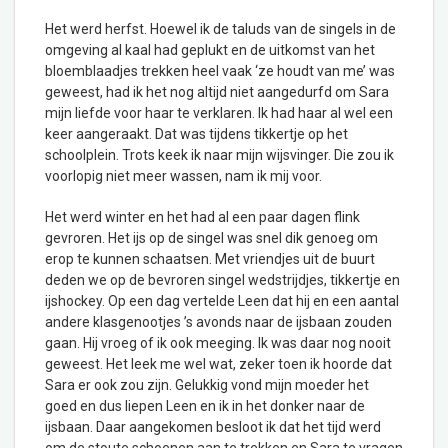
Het werd herfst. Hoewel ik de taluds van de singels in de
omgeving al kaal had geplukt en de uitkomst van het
bloemblaadjes trekken heel vaak ‘ze houdt van me’ was
geweest, had ik het nog altijd niet aangedurfd om Sara
mijn liefde voor haar te verklaren. Ik had haar al wel een
keer aangeraakt. Dat was tijdens tikkertje op het
schoolplein. Trots keek ik naar mijn wijsvinger. Die zou ik
voorlopig niet meer wassen, nam ik mij voor.
Het werd winter en het had al een paar dagen flink
gevroren. Het ijs op de singel was snel dik genoeg om
erop te kunnen schaatsen. Met vriendjes uit de buurt
deden we op de bevroren singel wedstrijdjes, tikkertje en
ijshockey. Op een dag vertelde Leen dat hij en een aantal
andere klasgenootjes ’s avonds naar de ijsbaan zouden
gaan. Hij vroeg of ik ook meeging. Ik was daar nog nooit
geweest. Het leek me wel wat, zeker toen ik hoorde dat
Sara er ook zou zijn. Gelukkig vond mijn moeder het
goed en dus liepen Leen en ik in het donker naar de
ijsbaan. Daar aangekomen besloot ik dat het tijd werd