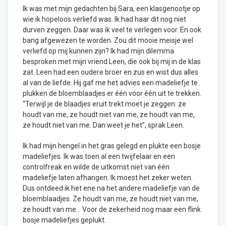
Ik was met mijn gedachten bij Sara, een klasgenootje op
wie ik hopeloos verliefd was. Ik had haar dit nog niet
durven zeggen. Daar was ik veel te verlegen voor. En ook
bang afgewezen te worden. Zou dit mooie meisje wel
verliefd op mij kunnen zijn? Ik had mijn dilemma
besproken met mijn vriend Leen, die ook bij mij in de klas
zat. Leen had een oudere broer en zus en wist dus alles
al van de liefde. Hij gaf me het advies een madeliefje te
plukken de bloemblaadjes er één voor één uit te trekken.
“Terwijl je de blaadjes eruit trekt moet je zeggen: ze
houdt van me, ze houdt niet van me, ze houdt van me,
ze houdt niet van me. Dan weet je het”, sprak Leen.
Ik had mijn hengel in het gras gelegd en plukte een bosje
madeliefjes. Ik was toen al een twijfelaar en een
controlfreak en wilde de uitkomst niet van één
madeliefje laten afhangen. Ik moest het zeker weten.
Dus ontdeed ik het ene na het andere madeliefje van de
bloemblaadjes. Ze houdt van me, ze houdt niet van me,
ze houdt van me… Voor de zekerheid nog maar een flink
bosje madeliefjes geplukt.