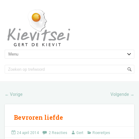
Vorige
Volgende
←
→
Bevroren liefde
24 april 2014
2 Reacties
Gert
Roereitjes