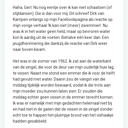
Haha, Gert. Nu nog eentje over ik kan niet schaatsen (of
stijldansen). Die is dan voor mij. Dit schreef Dirk van
Kampen onlangs op mijn Facebookpagina als reactie op
mijn vorige verhaal ‘Ik kan niet (meer) zwemmen’. Nu
was ik in het water geen held, maar op bevroren water
kon ik aardig uit de voeten. Behalve één keer dan. Een
jeugdherinnering die dankzij de reactie van Dirk weer
naar boven kwam.
Het was in de zomer van 1962. Ik zat aan de waterkant
van de singel, die voor de deur van mijn ouderlijk huis lag,
te vissen. Naast me stond een emmer die ik voor de helft
had gevuld met water. Daarin zou de vangst van die
middag tijdelijk worden bewaard, zodat ik die trots aan
mijn moeder zou kunnen laten zien. Er zouden die
middag echter geen vissen in de emmer terecht komen.
Ik was er namelijk met mijn gedachten helemaal niet bij
en had niet in de gaten dat de vissen in de singel zonder
echt toe te happen het pluimpje brood van het vishaakje
hadden gesabbeld.