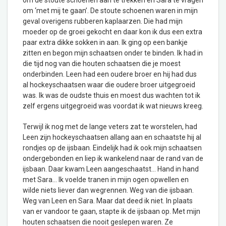
om de stoute schoenen aan te trekken en Sara te vragen
om ‘met mij te gaan’. De stoute schoenen waren in mijn
geval overigens rubberen kaplaarzen. Die had mijn
moeder op de groei gekocht en daar kon ik dus een extra
paar extra dikke sokken in aan. Ik ging op een bankje
zitten en begon mijn schaatsen onder te binden. Ik had in
die tijd nog van die houten schaatsen die je moest
onderbinden. Leen had een oudere broer en hij had dus
al hockeyschaatsen waar die oudere broer uitgegroeid
was. Ik was de oudste thuis en moest dus wachten tot ik
zelf ergens uitgegroeid was voordat ik wat nieuws kreeg.
Terwijl ik nog met de lange veters zat te worstelen, had
Leen zijn hockeyschaatsen allang aan en schaatste hij al
rondjes op de ijsbaan. Eindelijk had ik ook mijn schaatsen
ondergebonden en liep ik wankelend naar de rand van de
ijsbaan. Daar kwam Leen aangeschaatst… Hand in hand
met Sara… Ik voelde tranen in mijn ogen opwellen en
wilde niets liever dan wegrennen. Weg van die ijsbaan.
Weg van Leen en Sara. Maar dat deed ik niet. In plaats
van er vandoor te gaan, stapte ik de ijsbaan op. Met mijn
houten schaatsen die nooit geslepen waren. Ze