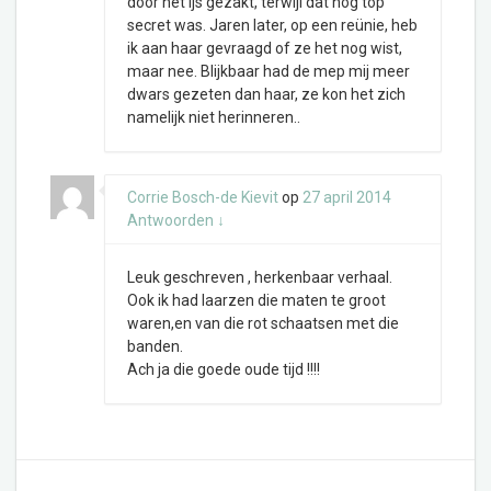
door het ijs gezakt, terwijl dat nog top
secret was. Jaren later, op een reünie, heb
ik aan haar gevraagd of ze het nog wist,
maar nee. Blijkbaar had de mep mij meer
dwars gezeten dan haar, ze kon het zich
namelijk niet herinneren..
Corrie Bosch-de Kievit
op
27 april 2014
Antwoorden
↓
Leuk geschreven , herkenbaar verhaal.
Ook ik had laarzen die maten te groot
waren,en van die rot schaatsen met die
banden.
Ach ja die goede oude tijd !!!!