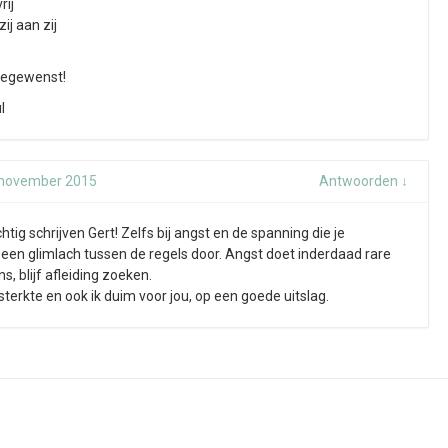
rij
ij aan zij
toegewenst!
l
 november 2015
Antwoorden
↓
htig schrijven Gert! Zelfs bij angst en de spanning die je
 een glimlach tussen de regels door. Angst doet inderdaad rare
, blijf afleiding zoeken.
 sterkte en ook ik duim voor jou, op een goede uitslag.