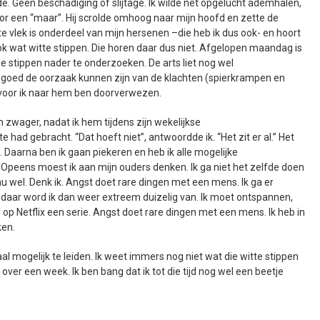
orde. Geen beschadiging of slijtage. Ik wilde net opgelucht ademhalen,
 door een “maar”. Hij scrolde omhoog naar mijn hoofd en zette de
te vlek is onderdeel van mijn hersenen –die heb ik dus ook- en hoort
ook wat witte stippen. Die horen daar dus niet. Afgelopen maandag is
stippen nader te onderzoeken. De arts liet nog wel
 goed de oorzaak kunnen zijn van de klachten (spierkrampen en
voor ik naar hem ben doorverwezen.
ijn zwager, nadat ik hem tijdens zijn wekelijkse
d gebracht. “Dat hoeft niet”, antwoordde ik. “Het zit er al.” Het
 Daarna ben ik gaan piekeren en heb ik alle mogelijke
Opeens moest ik aan mijn ouders denken. Ik ga niet het zelfde doen
nu wel. Denk ik. Angst doet rare dingen met een mens. Ik ga er
 daar word ik dan weer extreem duizelig van. Ik moet ontspannen,
u op Netflix een serie. Angst doet rare dingen met een mens. Ik heb in
ken.
al mogelijk te leiden. Ik weet immers nog niet wat die witte stippen
over een week. Ik ben bang dat ik tot die tijd nog wel een beetje