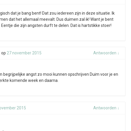
gisch dat je bang bent! Dat zou iedereen zijn in deze situatie. Ik
men dat het allemaal meevalt. Dus duimen zal ik! Want je bent
Eentje die zijn angsten durft te delen. Dat is hartstikke stoer!
d
op
27 november 2015
Antwoorden
↓
un begrijpelijke angst zo mooi kunnen opschrijven Duim voor je en
sterkte komende week en daarna.
ovember 2015
Antwoorden
↓