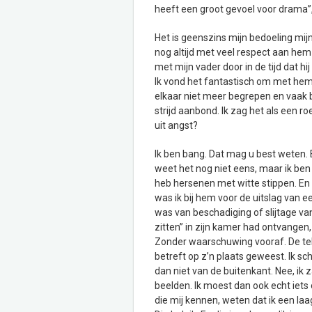
heeft een groot gevoel voor drama”, 
Het is geenszins mijn bedoeling mij
nog altijd met veel respect aan hem 
met mijn vader door in de tijd dat 
Ik vond het fantastisch om met hem 
elkaar niet meer begrepen en vaak bot
strijd aanbond. Ik zag het als een 
uit angst?
Ik ben bang. Dat mag u best weten. 
weet het nog niet eens, maar ik ben
heb hersenen met witte stippen. En 
was ik bij hem voor de uitslag van 
was van beschadiging of slijtage van
zitten” in zijn kamer had ontvangen
Zonder waarschuwing vooraf. De tek
betreft op z’n plaats geweest. Ik sc
dan niet van de buitenkant. Nee, ik z
beelden. Ik moest dan ook echt iets
die mij kennen, weten dat ik een laa