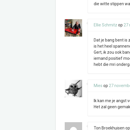
die witte stippen wa
Ellie Schmitz
op
27
Dat je bang bent is z
is het heel spannen
Gert, ik zou ook ban
iemand positief moet 
hebt die mri onderga
Mies
op
27 novemb
Ik kan me je angst 
Het zal geen gemakk
Ton Broekhuisen
o