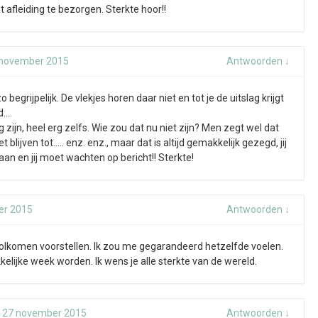
t afleiding te bezorgen. Sterkte hoor!!
 november 2015
Antwoorden
↓
o begrijpelijk. De vlekjes horen daar niet en tot je de uitslag krijgt
d….
g zijn, heel erg zelfs. Wie zou dat nu niet zijn? Men zegt wel dat
blijven tot….. enz. enz., maar dat is altijd gemakkelijk gezegd, jij
an en jij moet wachten op bericht!! Sterkte!
er 2015
Antwoorden
↓
volkomen voorstellen. Ik zou me gegarandeerd hetzelfde voelen.
elijke week worden. Ik wens je alle sterkte van de wereld.
p
27 november 2015
Antwoorden
↓