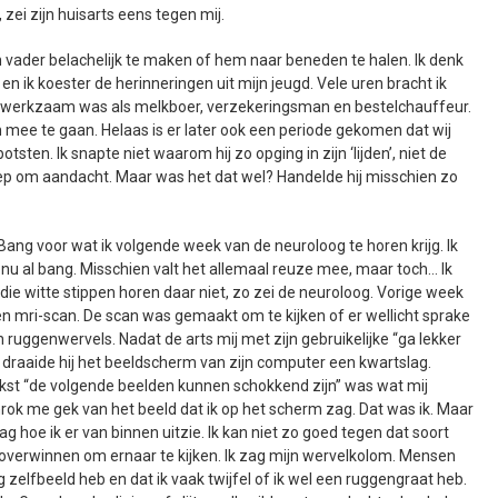
zei zijn huisarts eens tegen mij.
n vader belachelijk te maken of hem naar beneden te halen. Ik denk
en ik koester de herinneringen uit mijn jeugd. Vele uren bracht ik
hij werkzaam was als melkboer, verzekeringsman en bestelchauffeur.
mee te gaan. Helaas is er later ook een periode gekomen dat wij
sten. Ik snapte niet waarom hij zo opging in zijn ‘lijden’, niet de
roep om aandacht. Maar was het dat wel? Handelde hij misschien zo
Bang voor wat ik volgende week van de neuroloog te horen krijg. Ik
 nu al bang. Misschien valt het allemaal reuze mee, maar toch… Ik
die witte stippen horen daar niet, zo zei de neuroloog. Vorige week
een mri-scan. De scan was gemaakt om te kijken of er wellicht sprake
 ruggenwervels. Nadat de arts mij met zijn gebruikelijke “ga lekker
, draaide hij het beeldscherm van zijn computer een kwartslag.
st “de volgende beelden kunnen schokkend zijn” was wat mij
hrok me gek van het beeld dat ik op het scherm zag. Dat was ik. Maar
ag hoe ik er van binnen uitzie. Ik kan niet zo goed tegen dat soort
 overwinnen om ernaar te kijken. Ik zag mijn wervelkolom. Mensen
g zelfbeeld heb en dat ik vaak twijfel of ik wel een ruggengraat heb.