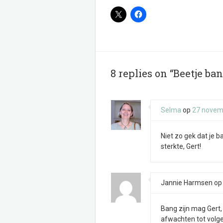
8 replies on “Beetje ba
Selma
op
27 novem
Niet zo gek dat je b
sterkte, Gert!
Jannie Harmsen
o
Bang zijn mag Gert,
afwachten tot volg