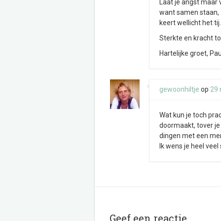
Laat je angst maar v
want samen staan, z
keert wellicht het tij.
Sterkte en kracht 
Hartelijke groet, Pau
gewoonhiltje
op
29
Wat kun je toch prac
doormaakt, tover je
dingen met een mens
Ik wens je heel veel
Geef een reactie