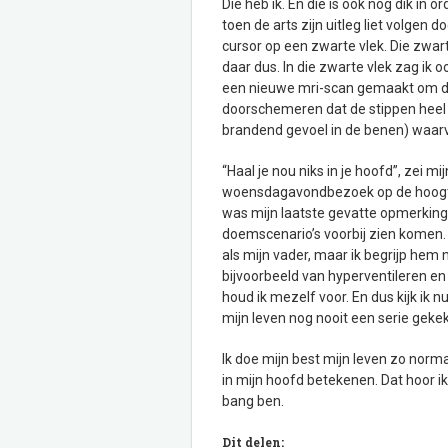
Die heb ik. En die is ook nog dik in 
toen de arts zijn uitleg liet volgen
cursor op een zwarte vlek. Die zwar
daar dus. In die zwarte vlek zag ik 
een nieuwe mri-scan gemaakt om de 
doorschemeren dat de stippen heel
brandend gevoel in de benen) waar
“Haal je nou niks in je hoofd”, zei m
woensdagavondbezoek op de hoogte ha
was mijn laatste gevatte opmerking.
doemscenario’s voorbij zien komen. 
als mijn vader, maar ik begrijp hem 
bijvoorbeeld van hyperventileren en
houd ik mezelf voor. En dus kijk ik n
mijn leven nog nooit een serie geke
Ik doe mijn best mijn leven zo norma
in mijn hoofd betekenen. Dat hoor ik 
bang ben.
Dit delen: