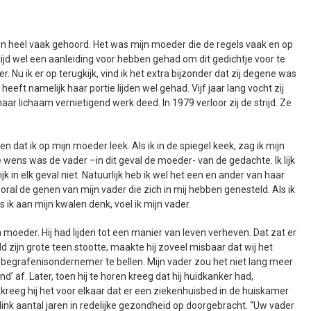
aren heel vaak gehoord. Het was mijn moeder die de regels vaak en op
tijd wel een aanleiding voor hebben gehad om dit gedichtje voor te
. Nu ik er op terugkijk, vind ik het extra bijzonder dat zij degene was
heeft namelijk haar portie lijden wel gehad. Vijf jaar lang vocht zij
r lichaam vernietigend werk deed. In 1979 verloor zij de strijd. Ze
 dat ik op mijn moeder leek. Als ik in de spiegel keek, zag ik mijn
 wens was de vader –in dit geval de moeder- van de gedachte. Ik lijk
jk in elk geval niet. Natuurlijk heb ik wel het een en ander van haar
ral de genen van mijn vader die zich in mij hebben genesteld. Als ik
Als ik aan mijn kwalen denk, voel ik mijn vader.
 moeder. Hij had lijden tot een manier van leven verheven. Dat zat er
eeld zijn grote teen stootte, maakte hij zoveel misbaar dat wij het
begrafenisondernemer te bellen. Mijn vader zou het niet lang meer
nd’ af. Later, toen hij te horen kreeg dat hij huidkanker had,
 kreeg hij het voor elkaar dat er een ziekenhuisbed in de huiskamer
link aantal jaren in redelijke gezondheid op doorgebracht. “Uw vader