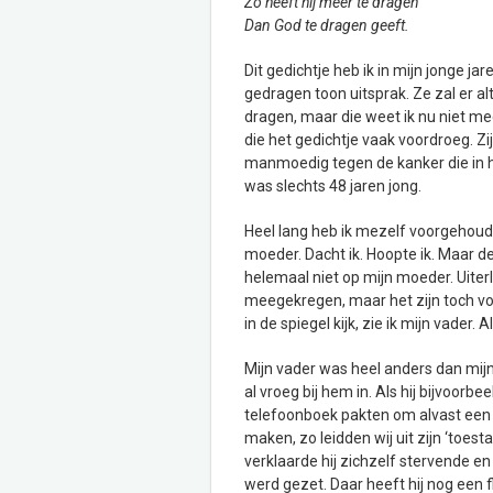
Zo heeft hij meer te dragen
Dan God te dragen geeft.
Dit gedichtje heb ik in mijn jonge j
gedragen toon uitsprak. Ze zal er al
dragen, maar die weet ik nu niet meer
die het gedichtje vaak voordroeg. Zij 
manmoedig tegen de kanker die in haa
was slechts 48 jaren jong.
Heel lang heb ik mezelf voorgehouden
moeder. Dacht ik. Hoopte ik. Maar de
helemaal niet op mijn moeder. Uiterli
meegekregen, maar het zijn toch voo
in de spiegel kijk, zie ik mijn vader. 
Mijn vader was heel anders dan mijn
al vroeg bij hem in. Als hij bijvoorb
telefoonboek pakten om alvast een 
maken, zo leidden wij uit zijn ‘toesta
verklaarde hij zichzelf stervende en
werd gezet. Daar heeft hij nog een f