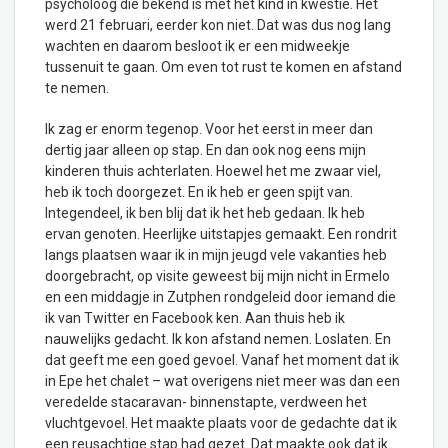
psycholoog die bekend is met het kind in kwestie. Het
werd 21 februari, eerder kon niet. Dat was dus nog lang
wachten en daarom besloot ik er een midweekje
tussenuit te gaan. Om even tot rust te komen en afstand
te nemen.
Ik zag er enorm tegenop. Voor het eerst in meer dan
dertig jaar alleen op stap. En dan ook nog eens mijn
kinderen thuis achterlaten. Hoewel het me zwaar viel,
heb ik toch doorgezet. En ik heb er geen spijt van.
Integendeel, ik ben blij dat ik het heb gedaan. Ik heb
ervan genoten. Heerlijke uitstapjes gemaakt. Een rondrit
langs plaatsen waar ik in mijn jeugd vele vakanties heb
doorgebracht, op visite geweest bij mijn nicht in Ermelo
en een middagje in Zutphen rondgeleid door iemand die
ik van Twitter en Facebook ken. Aan thuis heb ik
nauwelijks gedacht. Ik kon afstand nemen. Loslaten. En
dat geeft me een goed gevoel. Vanaf het moment dat ik
in Epe het chalet – wat overigens niet meer was dan een
veredelde stacaravan- binnenstapte, verdween het
vluchtgevoel. Het maakte plaats voor de gedachte dat ik
een reusachtige stap had gezet. Dat maakte ook dat ik