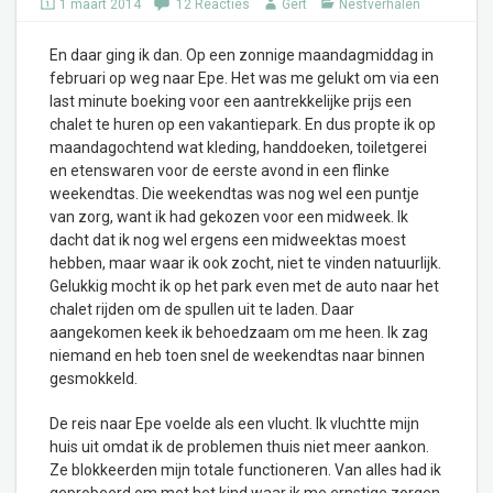
1 maart 2014
12 Reacties
Gert
Nestverhalen
En daar ging ik dan. Op een zonnige maandagmiddag in
februari op weg naar Epe. Het was me gelukt om via een
last minute boeking voor een aantrekkelijke prijs een
chalet te huren op een vakantiepark. En dus propte ik op
maandagochtend wat kleding, handdoeken, toiletgerei
en etenswaren voor de eerste avond in een flinke
weekendtas. Die weekendtas was nog wel een puntje
van zorg, want ik had gekozen voor een midweek. Ik
dacht dat ik nog wel ergens een midweektas moest
hebben, maar waar ik ook zocht, niet te vinden natuurlijk.
Gelukkig mocht ik op het park even met de auto naar het
chalet rijden om de spullen uit te laden. Daar
aangekomen keek ik behoedzaam om me heen. Ik zag
niemand en heb toen snel de weekendtas naar binnen
gesmokkeld.
De reis naar Epe voelde als een vlucht. Ik vluchtte mijn
huis uit omdat ik de problemen thuis niet meer aankon.
Ze blokkeerden mijn totale functioneren. Van alles had ik