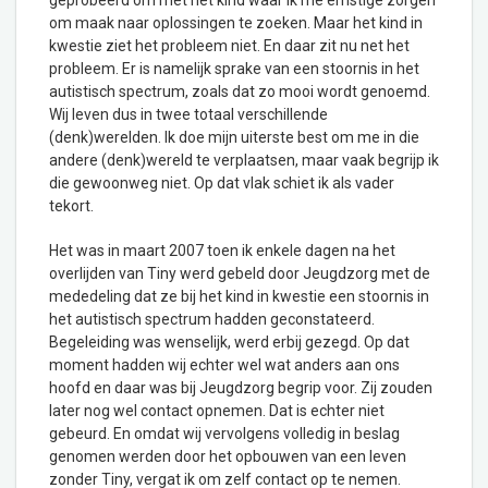
geprobeerd om met het kind waar ik me ernstige zorgen
om maak naar oplossingen te zoeken. Maar het kind in
kwestie ziet het probleem niet. En daar zit nu net het
probleem. Er is namelijk sprake van een stoornis in het
autistisch spectrum, zoals dat zo mooi wordt genoemd.
Wij leven dus in twee totaal verschillende
(denk)werelden. Ik doe mijn uiterste best om me in die
andere (denk)wereld te verplaatsen, maar vaak begrijp ik
die gewoonweg niet. Op dat vlak schiet ik als vader
tekort.
Het was in maart 2007 toen ik enkele dagen na het
overlijden van Tiny werd gebeld door Jeugdzorg met de
mededeling dat ze bij het kind in kwestie een stoornis in
het autistisch spectrum hadden geconstateerd.
Begeleiding was wenselijk, werd erbij gezegd. Op dat
moment hadden wij echter wel wat anders aan ons
hoofd en daar was bij Jeugdzorg begrip voor. Zij zouden
later nog wel contact opnemen. Dat is echter niet
gebeurd. En omdat wij vervolgens volledig in beslag
genomen werden door het opbouwen van een leven
zonder Tiny, vergat ik om zelf contact op te nemen.