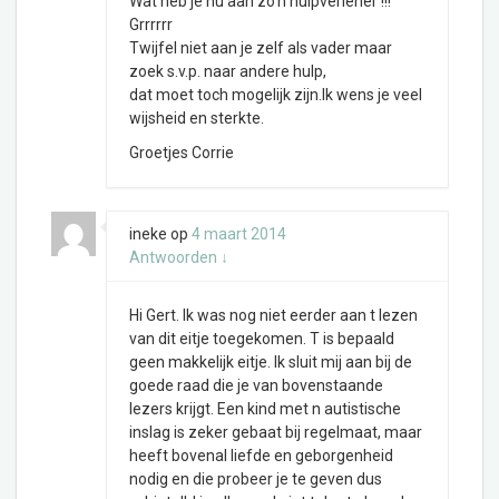
Wat heb je nu aan zo’n hulpverlener !!!
Grrrrrr
Twijfel niet aan je zelf als vader maar
zoek s.v.p. naar andere hulp,
dat moet toch mogelijk zijn.Ik wens je veel
wijsheid en sterkte.
Groetjes Corrie
ineke
op
4 maart 2014
Antwoorden
↓
Hi Gert. Ik was nog niet eerder aan t lezen
van dit eitje toegekomen. T is bepaald
geen makkelijk eitje. Ik sluit mij aan bij de
goede raad die je van bovenstaande
lezers krijgt. Een kind met n autistische
inslag is zeker gebaat bij regelmaat, maar
heeft bovenal liefde en geborgenheid
nodig en die probeer je te geven dus