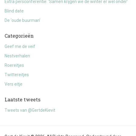
Extra persconferentie: ‘Samen krijgen we de winter er wel onder’
Blind date
De ‘oude buurman’
Categorieën
Geef me de veif
Nestverhalen
Roereitjes
Twittereitjes
Vers eitje
Laatste tweets
Tweets van @GertdeKievit