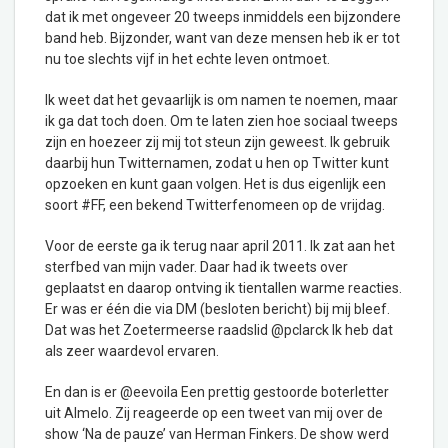
dat ik met ongeveer 20 tweeps inmiddels een bijzondere
band heb. Bijzonder, want van deze mensen heb ik er tot
nu toe slechts vijf in het echte leven ontmoet.
Ik weet dat het gevaarlijk is om namen te noemen, maar
ik ga dat toch doen. Om te laten zien hoe sociaal tweeps
zijn en hoezeer zij mij tot steun zijn geweest. Ik gebruik
daarbij hun Twitternamen, zodat u hen op Twitter kunt
opzoeken en kunt gaan volgen. Het is dus eigenlijk een
soort #FF, een bekend Twitterfenomeen op de vrijdag.
Voor de eerste ga ik terug naar april 2011. Ik zat aan het
sterfbed van mijn vader. Daar had ik tweets over
geplaatst en daarop ontving ik tientallen warme reacties.
Er was er één die via DM (besloten bericht) bij mij bleef.
Dat was het Zoetermeerse raadslid @pclarck Ik heb dat
als zeer waardevol ervaren.
En dan is er @eevoila Een prettig gestoorde boterletter
uit Almelo. Zij reageerde op een tweet van mij over de
show ‘Na de pauze’ van Herman Finkers. De show werd