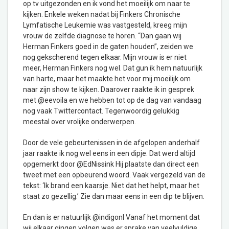
op tv uitgezonden en ik vond het moeilijk om naar te
kijken. Enkele weken nadat bij Finkers Chronische
Lymfatische Leukemie was vastgesteld, kreeg mijn
vrouw de zelfde diagnose te horen. “Dan gaan wij
Herman Finkers goed in de gaten houden”, zeiden we
nog gekscherend tegen elkaar. Mijn vrouw is er niet
meer, Herman Finkers nog wel. Dat gun ik hem natuurlijk
van harte, maar het maakte het voor mij moeilijk om
naar zijn show te kijken. Daarover raakte ik in gesprek
met @eevoila en we hebben tot op de dag van vandaag
nog vaak Twittercontact. Tegenwoordig gelukkig
meestal over vrolijke onderwerpen.
Door de vele gebeurtenissen in de afgelopen anderhalf
jaar raakte ik nog wel eens in een dipje. Dat werd altijd
opgemerkt door @EdNissink Hij plaatste dan direct een
tweet met een opbeurend woord. Vaak vergezeld van de
tekst: ‘Ik brand een kaarsje. Niet dat het helpt, maar het
staat zo gezellig.’ Zie dan maar eens in een dip te blijven.
En dan is er natuurlijk @indigonl Vanaf het moment dat
wij elkaar gingen volgen was er sprake van veelvuldige