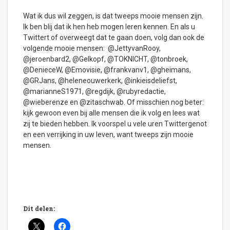
Wat ik dus wil zeggen, is dat tweeps mooie mensen zijn.
Ik ben blij dat ik hen heb mogen leren kennen. En als u
Twittert of overweegt dat te gaan doen, volg dan ook de
volgende mooie mensen: @JettyvanRooy,
@jeroenbard2, @Gelkopf, @TOKNICHT, @tonbroek,
@DenieceW, @Emovisie, @frankvanv1, @gheimans,
@GRJans, @heleneouwerkerk, @inkieisdeliefst,
@marianneS1971, @regdijk, @rubyredactie,
@wieberenze en @zitaschwab. Of misschien nog beter:
kijk gewoon even bij alle mensen die ik volg en lees wat
zij te bieden hebben. Ik voorspel u vele uren Twittergenot
en een verrijking in uw leven, want tweeps zijn mooie
mensen.
Dit delen: