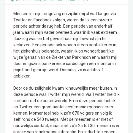
mooie mensen
,
tweeps
,
twitter
,
twittereitjes
Mensen in mijn omgeving en zij die mij al wat langer via
Twitter en Facebook volgen, weten dat ik een bizarre
periode achter de rug heb. Een periode van anderhalf
jaar waarin mijn vader overleed, waarin ik vaak extreem
duizelig was en het gevoel had mijn bewustzijn te
verliezen. Een periode ook waarin ik een aantal keren in
het ziekenhuis belandde, waarin ik op wonderbaarlijke
wijze ‘genas’ van de Ziekte van Parkinson en waarin mij
door enigszins panikerende cardiologen een monitor in
mijn borst gepropt werd. Onnodig, zo is achteraf
gebleken.
Door de duizeligheid kwam ik nauwelijks meer buiten. In
deze periode was Twitter mijn wereld. Via Twitter hield ik
contact met de buitenwereld. En in deze periode heb ik
op Twitter een groot aantal echt mooie mensen leren
kennen. Momenteel heb ik zo’n 670 volgers en volg ik
zelf rond de 540 tweeps. Met de meesten is er niet of
nauwelijks contact, maar met zo’n 25 tot 30 mensen is er
sprake van regelmatige interactie. En ik durf te zeggen