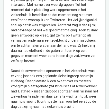
interactie. Met name over woordgrappen. Tot het
moment dat ik plotseling werd opgenomen in het
ziekenhuis. Ik beschikte op dat moment nog niet over
een Phone waarop ik kon Twitteren. Het viel @indigonl al
snel op dat ik was stilgevallen. Achteraf zag ik dat zij mij
had gevraagd of het wel goed met me ging. Toen zij daar
geen antwoord op kreeg, gaf ze mij op Twitter op als
vermist en ondernam een zoektocht onder mijn volgers
om te achterhalen wat er aan de hand was. Zij hield mij
daarna nauwlettend in de gaten en toen ik op een
gegeven moment weer eens in een dipje zat, kwam ze
zelfs op bezoek.
Naast de onverwachte opnamen in het ziekenhuis was
er vorig jaar ook een geplande kleine ingreep aan mijn
elleboog. Daar plaatste ik een tweet over en meteen
vroeg mijn plaatsgenote @AstridPisces of ik wel vervoer
had. Dat had ik niet en zij bood spontaan aan mij naar het
ziekenhuis te rijden en daar zelfs te wachten tot ik weer
naar huis mocht. Ik ontmoette haar voor het eerst op de
dag dat zij mij naar het ziekenhuis bracht.