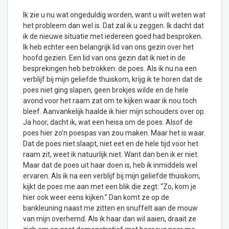
Ik zie u nu wat ongeduldig worden, want u wilt weten wat
het probleem dan wel is. Dat zal ik u zeggen. Ik dacht dat
ik de nieuwe situatie met iedereen goed had besproken.
Ik heb echter een belangrijk lid van ons gezin over het
hoofd gezien. Een lid van ons gezin dat ik niet in de
besprekingen heb betrokken: de poes. Als ik nu na een
verblijf bij mijn geliefde thuiskom, krijg ik te horen dat de
poes niet ging slapen, geen brokjes wilde en de hele
avond voor het raam zat om te kijken waar ik nou toch
bleef. Aanvankelijk haalde ik hier mijn schouders over op.
Ja hoor, dacht ik, wat een heisa om de poes. Alsof de
poes hier zo’n poespas van zou maken. Maar het is waar.
Dat de poes niet slaapt, niet eet en de hele tijd voor het
raam zit, weet ik natuurlijk niet. Want dan ben ik er niet.
Maar dat de poes uit haar doen is, heb ik inmiddels wel
ervaren. Als ik na een verblijf bij mijn geliefde thuiskom,
kijkt de poes me aan met een blik die zegt: “Zo, kom je
hier ook weer eens kijken.” Dan komt ze op de
bankleuning naast me zitten en snuffelt aan de mouw
van mijn overhemd. Als ik haar dan wil aaien, draait ze