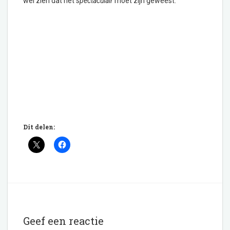
wel zien dat het
spectaculair
moet zijn geweest.
Dit delen:
Geef een reactie