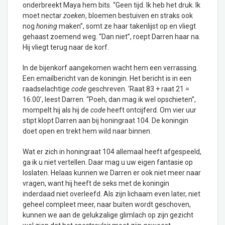
onderbreekt Maya hem bits. “Geen tijd. Ik heb het druk. Ik
moet nectar
zoeken
, bloemen bestuiven en straks ook
nog
honing
maken”, somt ze haar takenlijst op en vliegt
gehaast zoemend weg. “Dan niet”, roept Darren haar na.
Hij vliegt terug naar de korf.
In de bijenkorf aangekomen wacht hem een verrassing.
Een emailbericht van de koningin. Het bericht is in een
raadselachtige
code
geschreven. ‘Raat 83 + raat 21 =
16.00’, leest Darren. “Poeh, dan mag ik wel opschieten”,
mompelt hij als hij de
code
heeft ontcijferd. Om vier uur
stipt klopt Darren aan bij honingraat 104. De koningin
doet open en trekt hem wild naar binnen.
Wat er zich in honingraat 104 allemaal heeft afgespeeld,
ga ik u niet vertellen. Daar mag u uw eigen fantasie op
loslaten. Helaas kunnen we Darren er ook niet meer naar
vragen, want hij heeft de seks met de koningin
inderdaad niet overleefd. Als zijn lichaam even later, niet
geheel compleet meer, naar buiten wordt geschoven,
kunnen we aan de gelukzalige glimlach op zijn gezicht