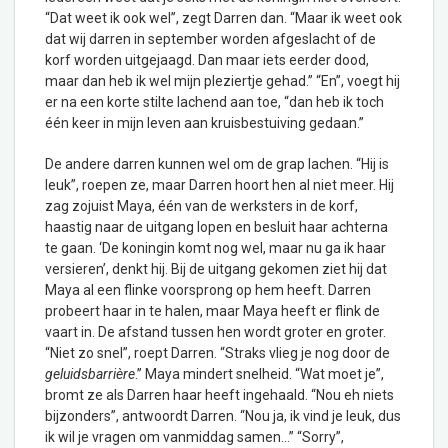
“Dat weet ik ook wel”, zegt Darren dan. “Maar ik weet ook
dat wij darren in september worden afgeslacht of de
korf worden uitgejaagd. Dan maar iets eerder dood,
maar dan heb ik wel mijn pleziertje gehad.” “En”, voegt hij
er na een korte stilte lachend aan toe, “dan heb ik toch
één keer in mijn leven aan kruisbestuiving gedaan.”
De andere darren kunnen wel om de grap lachen. “Hij is
leuk”, roepen ze, maar Darren hoort hen al niet meer. Hij
zag zojuist Maya, één van de werksters in de korf,
haastig naar de uitgang lopen en besluit haar achterna
te gaan. ‘De koningin komt nog wel, maar nu ga ik haar
versieren’, denkt hij. Bij de uitgang gekomen ziet hij dat
Maya al een flinke voorsprong op hem heeft. Darren
probeert haar in te halen, maar Maya heeft er flink de
vaart in. De afstand tussen hen wordt groter en groter.
“Niet zo snel”, roept Darren. “Straks vlieg je nog door de
geluidsbarrière
.” Maya mindert snelheid. “Wat moet je”,
bromt ze als Darren haar heeft ingehaald. “Nou eh niets
bijzonders”, antwoordt Darren. “Nou ja, ik vind je leuk, dus
ik wil je vragen om vanmiddag samen…” “Sorry”,