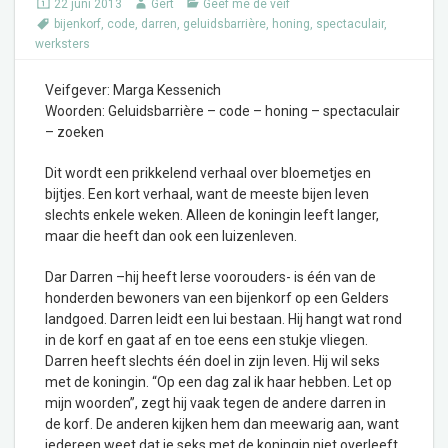
22 juni 2013
Gert
Geef me de veif
bijenkorf
,
code
,
darren
,
geluidsbarrière
,
honing
,
spectaculair
,
werksters
Veifgever: Marga Kessenich
Woorden: Geluidsbarrière – code – honing – spectaculair
– zoeken
Dit wordt een prikkelend verhaal over bloemetjes en
bijtjes. Een kort verhaal, want de meeste bijen leven
slechts enkele weken. Alleen de koningin leeft langer,
maar die heeft dan ook een luizenleven.
Dar Darren –hij heeft Ierse voorouders- is één van de
honderden bewoners van een bijenkorf op een Gelders
landgoed. Darren leidt een lui bestaan. Hij hangt wat rond
in de korf en gaat af en toe eens een stukje vliegen.
Darren heeft slechts één doel in zijn leven. Hij wil seks
met de koningin. “Op een dag zal ik haar hebben. Let op
mijn woorden”, zegt hij vaak tegen de andere darren in
de korf. De anderen kijken hem dan meewarig aan, want
iedereen weet dat je seks met de koningin niet overleeft.