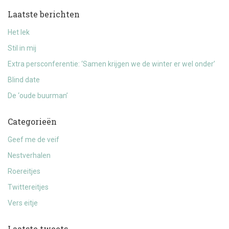
Laatste berichten
Het lek
Stil in mij
Extra persconferentie: ‘Samen krijgen we de winter er wel onder’
Blind date
De ‘oude buurman’
Categorieën
Geef me de veif
Nestverhalen
Roereitjes
Twittereitjes
Vers eitje
Laatste tweets