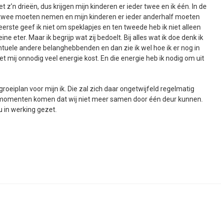
 met z’n drieën, dus krijgen mijn kinderen er ieder twee en ik één. In de
us twee moeten nemen en mijn kinderen er ieder anderhalf moeten
erste geef ik niet om speklapjes en ten tweede heb ik niet alleen
ine eter. Maar ik begrijp wat zij bedoelt. Bij alles wat ik doe denk ik
ntuele andere belanghebbenden en dan zie ik wel hoe ik er nog in
 het mij onnodig veel energie kost. En die energie heb ik nodig om uit
groeiplan voor mijn ik. Die zal zich daar ongetwijfeld regelmatig
r momenten komen dat wij niet meer samen door één deur kunnen.
u in werking gezet.