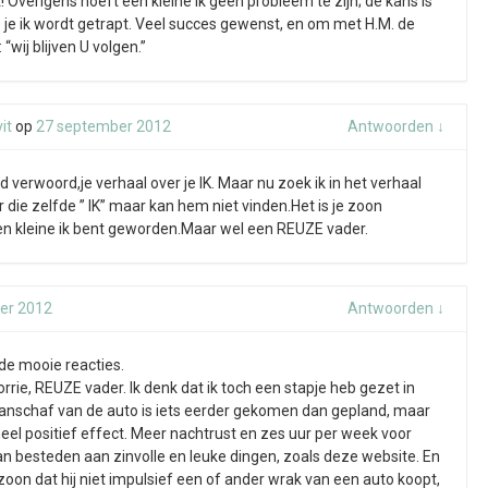
! Overigens hoeft een kleine ik geen probleem te zijn; de kans is
p je ik wordt getrapt. Veel succes gewenst, en om met H.M. de
“wij blijven U volgen.”
it
op
27 september 2012
Antwoorden
↓
d verwoord,je verhaal over je IK. Maar nu zoek ik in het verhaal
 die zelfde ” IK” maar kan hem niet vinden.Het is je zoon
en kleine ik bent geworden.Maar wel een REUZE vader.
er 2012
Antwoorden
↓
de mooie reacties.
rie, REUZE vader. Ik denk dat ik toch een stapje heb gezet in
aanschaf van de auto is iets eerder gekomen dan gepland, maar
heel positief effect. Meer nachtrust en zes uur per week voor
kan besteden aan zinvolle en leuke dingen, zoals deze website. En
 zoon dat hij niet impulsief een of ander wrak van een auto koopt,