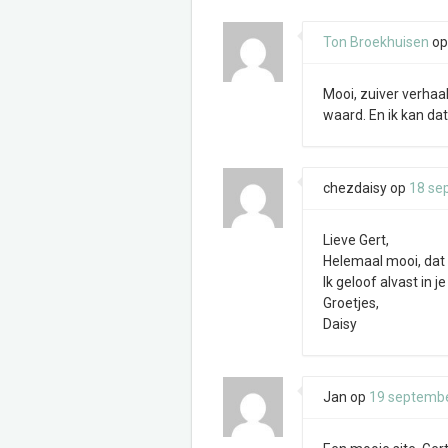
Ton Broekhuisen
o
Mooi, zuiver verhaa
waard. En ik kan da
chezdaisy
op
18 se
Lieve Gert,
Helemaal mooi, dat
Ik geloof alvast in j
Groetjes,
Daisy
Jan
op
19 septemb