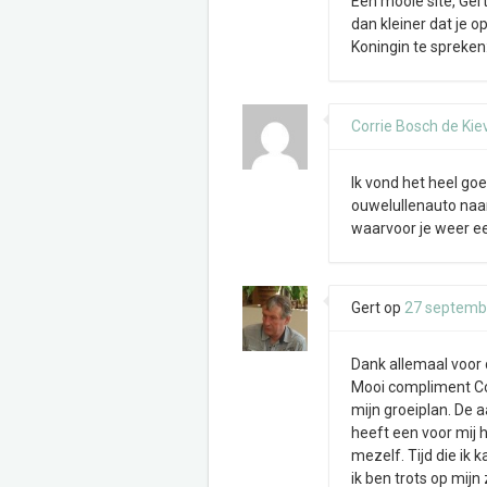
Een mooie site, Gert
dan kleiner dat je o
Koningin te spreken: 
Corrie Bosch de Kiev
Ik vond het heel goe
ouwelullenauto naar
waarvoor je weer e
Gert
op
27 septemb
Dank allemaal voor 
Mooi compliment Cor
mijn groeiplan. De 
heeft een voor mij 
mezelf. Tijd die ik 
ik ben trots op mijn