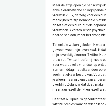
Maar de afgelopen tijd ben ik mijn 
enkele dramatische en ingrijpende g
vrouw in 2007, de zorg voor een pub
medicijnen te zijn behandeld niet b
en tot slot een burn-out die gepaard
vrouw heb ik verschillende psychologe
hoorde hen aan, maar het drong niet
Tot enkele weken geleden. Ik was al
gewoon weer mijn leven zoals ik dat
mijn leven bijgekomen: Twitter. Het 
thuis zat. Twitter heeft mij mooie 
zeer waardevolle vriendschap onts
zomermiddag met elkaar door op ee
veel met elkaar besproken. Voordat w
je alleen maar in dienst van andere
overblijft. Zolang jij dat doet, mak
meer aan jezelf denkt en jezelf wat v
Daar zat ik. Opnieuw geconfronteerd
wist nu precies waar de vriendin op