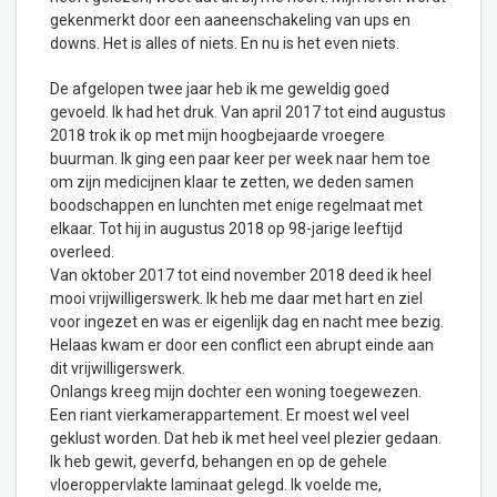
gekenmerkt door een aaneenschakeling van ups en
downs. Het is alles of niets. En nu is het even niets.
De afgelopen twee jaar heb ik me geweldig goed
gevoeld. Ik had het druk. Van april 2017 tot eind augustus
2018 trok ik op met mijn hoogbejaarde vroegere
buurman. Ik ging een paar keer per week naar hem toe
om zijn medicijnen klaar te zetten, we deden samen
boodschappen en lunchten met enige regelmaat met
elkaar. Tot hij in augustus 2018 op 98-jarige leeftijd
overleed.
Van oktober 2017 tot eind november 2018 deed ik heel
mooi vrijwilligerswerk. Ik heb me daar met hart en ziel
voor ingezet en was er eigenlijk dag en nacht mee bezig.
Helaas kwam er door een conflict een abrupt einde aan
dit vrijwilligerswerk.
Onlangs kreeg mijn dochter een woning toegewezen.
Een riant vierkamerappartement. Er moest wel veel
geklust worden. Dat heb ik met heel veel plezier gedaan.
Ik heb gewit, geverfd, behangen en op de gehele
vloeroppervlakte laminaat gelegd. Ik voelde me,