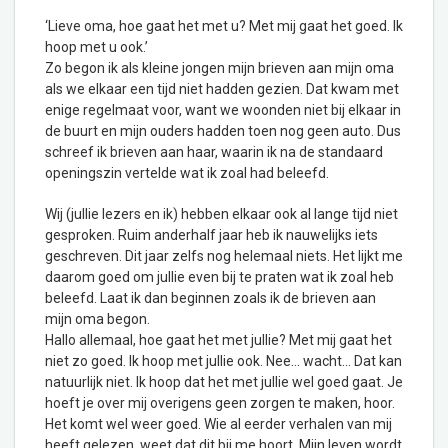
‘Lieve oma, hoe gaat het met u? Met mij gaat het goed. Ik
hoop met u ook.’
Zo begon ik als kleine jongen mijn brieven aan mijn oma
als we elkaar een tijd niet hadden gezien. Dat kwam met
enige regelmaat voor, want we woonden niet bij elkaar in
de buurt en mijn ouders hadden toen nog geen auto. Dus
schreef ik brieven aan haar, waarin ik na de standaard
openingszin vertelde wat ik zoal had beleefd.
Wij (jullie lezers en ik) hebben elkaar ook al lange tijd niet
gesproken. Ruim anderhalf jaar heb ik nauwelijks iets
geschreven. Dit jaar zelfs nog helemaal niets. Het lijkt me
daarom goed om jullie even bij te praten wat ik zoal heb
beleefd. Laat ik dan beginnen zoals ik de brieven aan
mijn oma begon.
Hallo allemaal, hoe gaat het met jullie? Met mij gaat het
niet zo goed. Ik hoop met jullie ook. Nee… wacht… Dat kan
natuurlijk niet. Ik hoop dat het met jullie wel goed gaat. Je
hoeft je over mij overigens geen zorgen te maken, hoor.
Het komt wel weer goed. Wie al eerder verhalen van mij
heeft gelezen, weet dat dit bij me hoort. Mijn leven wordt