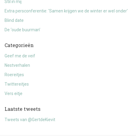
Stil in mij
Extra persconferentie: ‘Samen krijgen we de winter er wel onder’
Blind date
De ‘oude buurman’
Categorieën
Geef me de veif
Nestverhalen
Roereitjes
Twittereitjes
Vers eitje
Laatste tweets
Tweets van @GertdeKievit