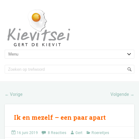
Vorige
Volgende
←
→
Ik en mezelf – een paar apart
16 juni 2019
8 Reacties
Gert
Roereitjes